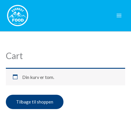
Gå
til
indholdet
Cart
Din kurv er tom.
Tilbage til shoppen