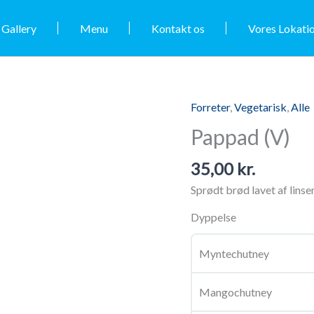
Gallery
Menu
Kontakt os
Vores Lokati
Forreter
,
Vegetarisk
,
Alle
Pappad
(V)
Pappad (V)
antal
35,00
kr.
Sprødt brød lavet af linse
Dyppelse
Myntechutney
Mangochutney